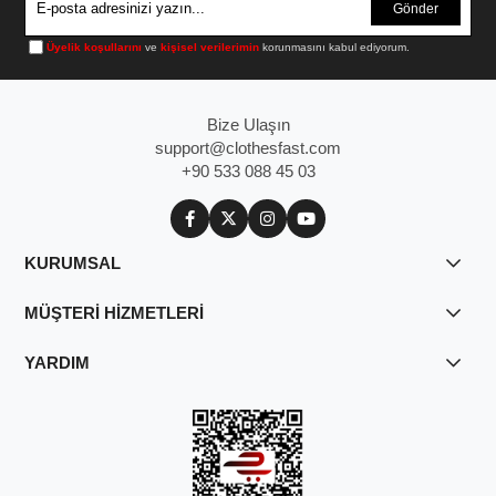
Gönder
Üyelik koşullarını
ve
kişisel verilerimin
korunmasını kabul ediyorum.
Bize Ulaşın
support@clothesfast.com
+90 533 088 45 03
KURUMSAL
MÜŞTERİ HİZMETLERİ
YARDIM