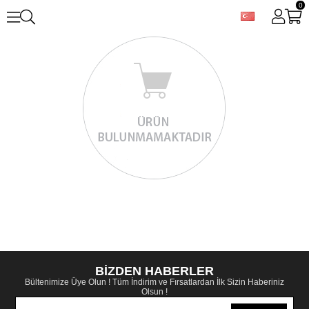
0
BİZDEN HABERLER
Bültenimize Üye Olun ! Tüm İndirim ve Fırsatlardan İlk Sizin Haberiniz
Olsun !