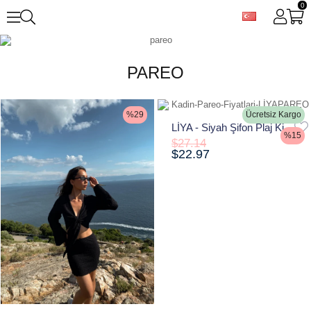
0
PAREO
%29
Ücretsiz Kargo
LİYA - Siyah Şifon Plaj Kimono & Pareo
%15
$27.14
$22.97