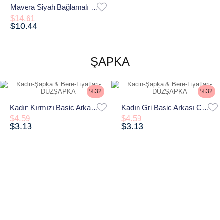
Mavera Siyah Bağlamalı Dokulu Bluz Etek Plaj Takım Pareo
$14.61
$10.44
ŞAPKA
%32
%32
Kadın Kırmızı Basic Arkası Cırtlı Ayarlanabilir Beyzbol Şapka
Kadın Gri Basic Arkası Cırtlı Ayarlanabilir Beyzbol Şapka
$4.59
$4.59
$3.13
$3.13