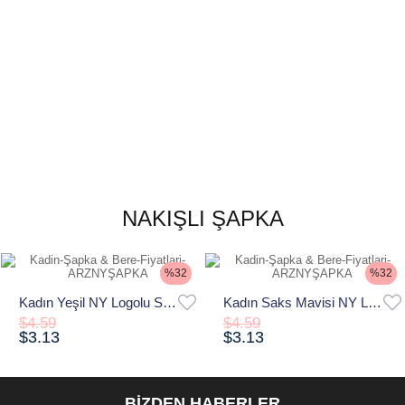
NAKIŞLI ŞAPKA
%32
%32
Kadın Yeşil NY Logolu Spor Şapka – New York Tarzı
Kadın Saks Mavisi NY Logolu Spor Şapka – New York Tarzı
$4.59
$4.59
$3.13
$3.13
BİZDEN HABERLER