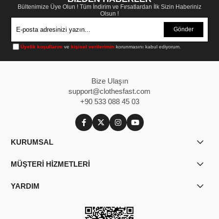
Bültenimize Üye Olun ! Tüm İndirim ve Fırsatlardan İlk Sizin Haberiniz
Olsun !
Gönder
Üyelik koşullarını
ve
kişisel verilerimin
korunmasını kabul ediyorum.
Bize Ulaşın
support@clothesfast.com
+90 533 088 45 03
KURUMSAL
MÜŞTERİ HİZMETLERİ
YARDIM